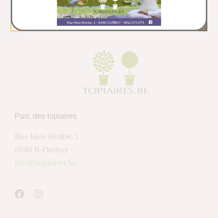
Parc des topiaires
Rue Haie Himbe, 1
6940 B-Durbuy
info@topiaires.be