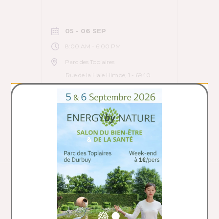
05 - 06 SEP
-
8:00 AM
6:00 PM
Parc des Topiaires
Rue de la Haie Himbe, 1 - 6940
Durbuy
VOIR LE DÉTAIL