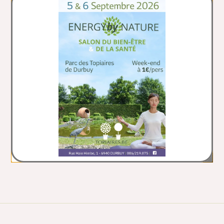
“ A Durbuy, la "plus
petite ville du monde"
“