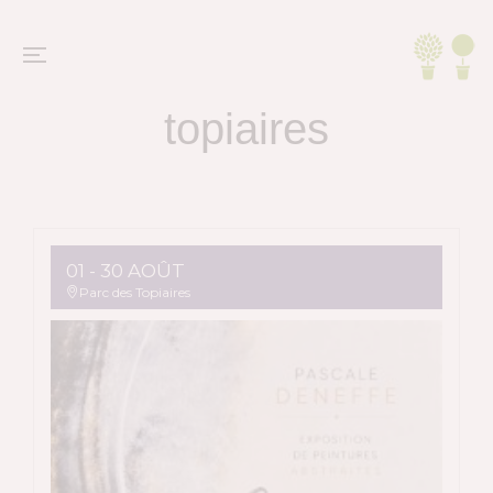
Agenda du parc des
topiaires
01 - 30 AOÛT
Parc des Topiaires