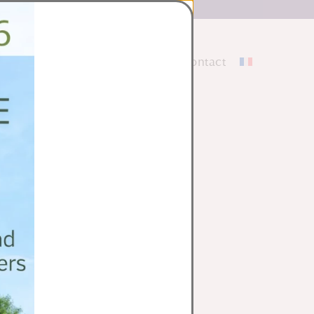

S
site
Galerie
La Boutique
Contact