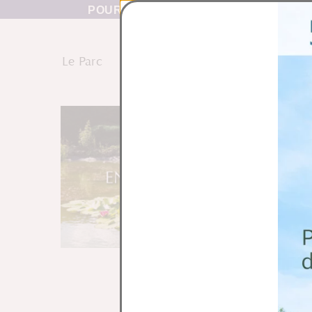
POUR UNE VISITE RÉUSSIE TÉLÉCHA
Le Parc
Les Topiaires
Nos Offres
mai 17, 2023
Energy by nature