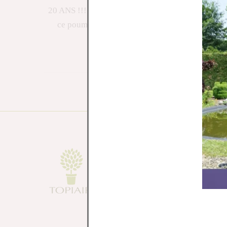
20 ANS !!! 20 ans que la Ville de Durbuy a repris
ce poumon vert qu’est le Parc des Topiaires.
Durant les vacances d’été, un salon du bien-être
sera organisé (Yoga, méditation, massages,
produits bio, …) Plus d’infos à venir …
Parc des t
Rue Haie 
6940 B-Du
info@topia