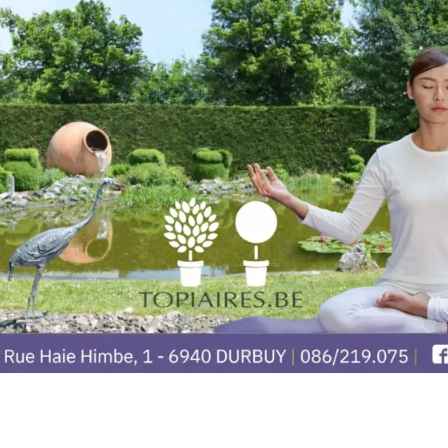
Inauguration de la « Dorsale » le 24 juin 2023 Un
tracé de 71 km qui va de Houyet à Bomal pour
favoriser l’itinérance à vélo. La Dorsale sera
inaugurée symboliquement lors d’une balade à
vélo sur le premier des 5 tronçons, c’est à dire
entre Bomal et Durbuy (10,5km). Date : Samedi 24
juin 2023 Timing […]
1
2
opiaires
Information
Politique de vie privée &
Himbe, 1
confidentialité
rbuy
Horaires et réservations
ires.be
FAQ