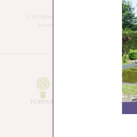
jardins
L’art topiaire : la sculpture des jardins Ne comptez
pas sur Benoît pour tailler dans le vif. Sa
tronçonneuse, il la manie avec la plus grande des
finesses. Ce jardinier belge façonne des buis pour
obtenir de délicates sculptures végétales. Dans un
jardin insolite, 250 œuvres se reconnaissent au
premier coup d’œil comme pour une […]
Parc des t
Rue Haie 
6940 B-Du
info@topia