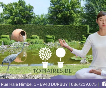
opiaires
Information
Politique de vie privée &
Himbe, 1
confidentialité
rbuy
Horaires et réservations
ires.be
FAQ