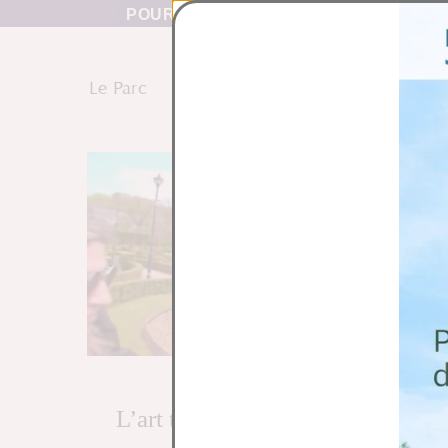
POUR UNE VISITE RÉUSSIE TÉLÉCHA
Le Parc
Les Topiaires
Nos Offres
juin 15, 2024
L’art topiaire : la sculpture des