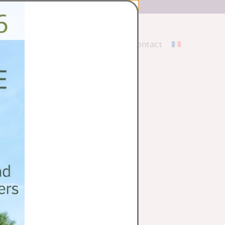

S
site
Galerie
La Boutique
Contact